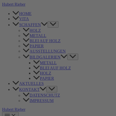
Zum
Hubert Rieber
Inhalt
springen
HOME
VITA
Menü
SCHAFFEN
umschalten
HOLZ
METALL
BLEI AUF HOLZ
PAPIER
AUSSTELLUNGEN
Menü
BILDGALERIEN
umschalten
METALL
BLEI AUF HOLZ
HOLZ
PAPIER
AKTUELLES
Menü
KONTAKT
umschalten
DATENSCHUTZ
IMPRESSUM
Hubert Rieber
Main