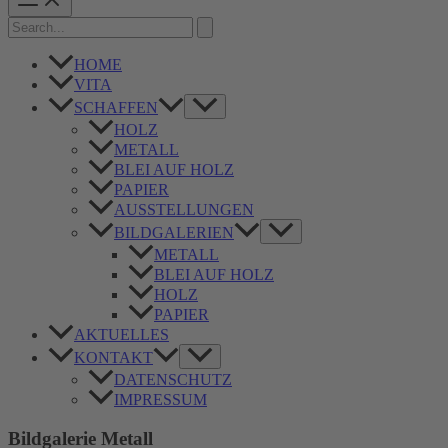
Menu
Search
for:
HOME
VITA
Menü
SCHAFFEN
umschalten
HOLZ
METALL
BLEI AUF HOLZ
PAPIER
AUSSTELLUNGEN
Menü
BILDGALERIEN
umschalten
METALL
BLEI AUF HOLZ
HOLZ
PAPIER
AKTUELLES
Menü
KONTAKT
umschalten
DATENSCHUTZ
IMPRESSUM
Bildgalerie Metall