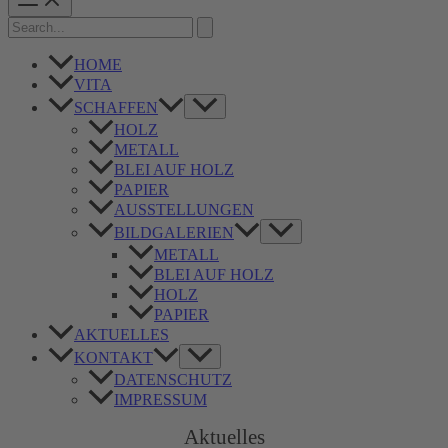
Menu
Search
for:
HOME
VITA
Menü
SCHAFFEN
umschalten
HOLZ
METALL
BLEI AUF HOLZ
PAPIER
AUSSTELLUNGEN
Menü
BILDGALERIEN
umschalten
METALL
BLEI AUF HOLZ
HOLZ
PAPIER
AKTUELLES
Menü
KONTAKT
umschalten
DATENSCHUTZ
IMPRESSUM
Aktuelles