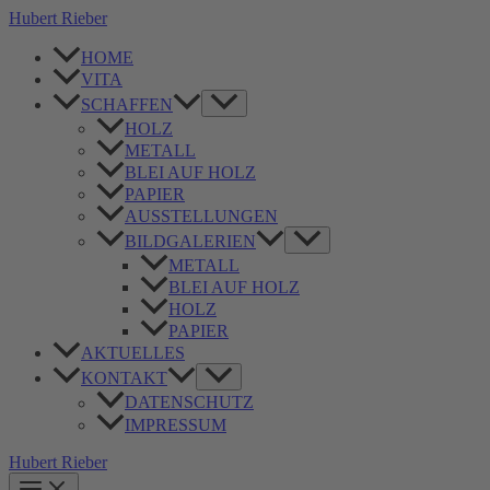
Zum
Hubert Rieber
Inhalt
springen
HOME
VITA
Menü
SCHAFFEN
umschalten
HOLZ
METALL
BLEI AUF HOLZ
PAPIER
AUSSTELLUNGEN
Menü
BILDGALERIEN
umschalten
METALL
BLEI AUF HOLZ
HOLZ
PAPIER
AKTUELLES
Menü
KONTAKT
umschalten
DATENSCHUTZ
IMPRESSUM
Hubert Rieber
Main