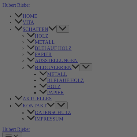
Zum
Hubert Rieber
Inhalt
springen
HOME
VITA
Menü
SCHAFFEN
umschalten
HOLZ
METALL
BLEI AUF HOLZ
PAPIER
AUSSTELLUNGEN
Menü
BILDGALERIEN
umschalten
METALL
BLEI AUF HOLZ
HOLZ
PAPIER
AKTUELLES
Menü
KONTAKT
umschalten
DATENSCHUTZ
IMPRESSUM
Hubert Rieber
Main