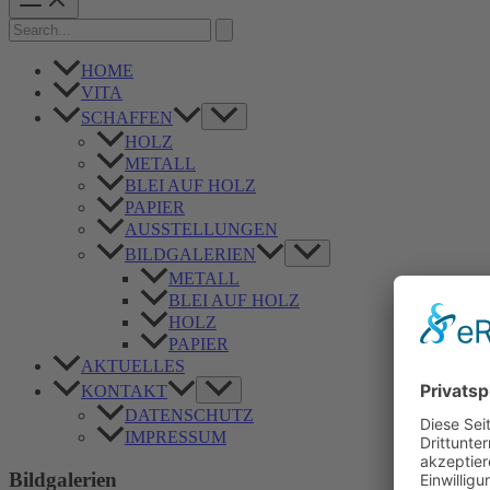
Menu
Search
for:
HOME
VITA
Menü
SCHAFFEN
umschalten
HOLZ
METALL
BLEI AUF HOLZ
PAPIER
AUSSTELLUNGEN
Menü
BILDGALERIEN
umschalten
METALL
BLEI AUF HOLZ
HOLZ
PAPIER
AKTUELLES
Menü
KONTAKT
umschalten
DATENSCHUTZ
IMPRESSUM
Bildgalerien